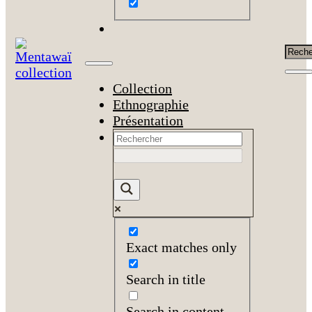
Rech
Collection
Ethnographie
Présentation
Exact matches only
Search in title
Search in content