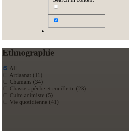
Ethnographie
All
Artisanat
(11)
Chamans
(34)
Chasse - pêche et cueillette
(23)
Culte animiste
(5)
Vie quotidienne
(41)
Marteau à tatouage – 02