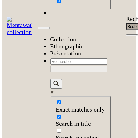
Rech
Collection
Ethnographie
Présentation
Exact matches only
Search in title
Search in content