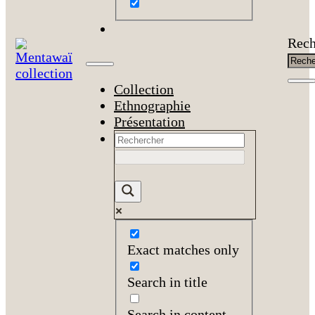
Rech
Collection
Ethnographie
Présentation
Exact matches only
Search in title
Search in content