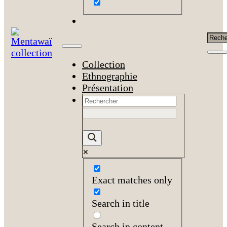
Rech
Collection
Ethnographie
Présentation
Exact matches only
Search in title
Search in content