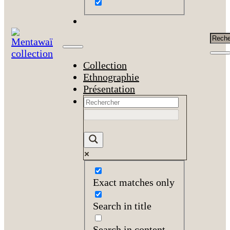
Rech
Collection
Ethnographie
Présentation
Exact matches only
Search in title
Search in content