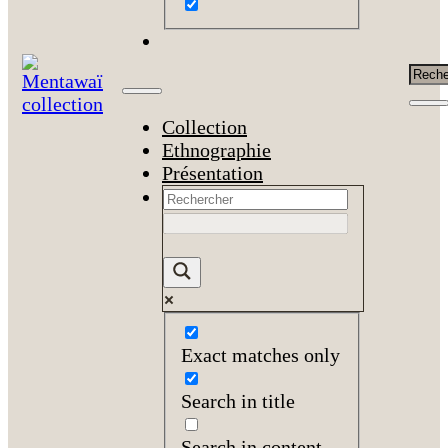
Rech
Collection
Ethnographie
Présentation
Exact matches only
Search in title
Search in content