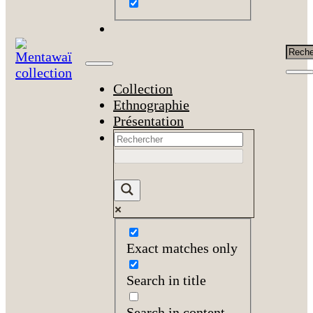
Rech
Collection
Ethnographie
Présentation
Exact matches only
Search in title
Search in content