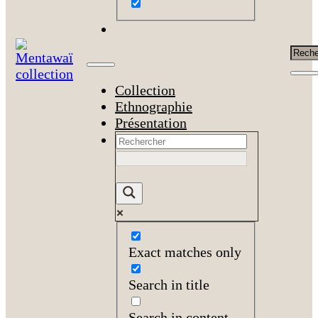
Rech
Collection
Ethnographie
Présentation
Exact matches only
Search in title
Search in content