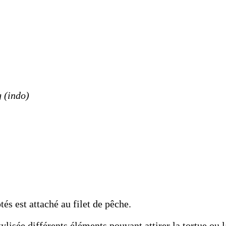
 (indo)
ptés est attaché au filet de pêche.
lisée différents éléments pouvant attirer la tortue ou l