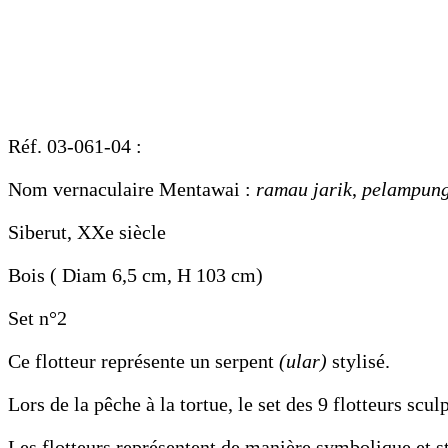
Réf. 03-061-04 :
Nom vernaculaire Mentawai :
ramau jarik
,
pelampung
Siberut, XXe siècle
Bois ( Diam 6,5 cm, H 103 cm)
Set n°2
Ce flotteur représente un serpent
(ular)
stylisé.
Lors de la pêche à la tortue, le set des 9 flotteurs scul
Les flotteurs représentent de manière symbolique et sty