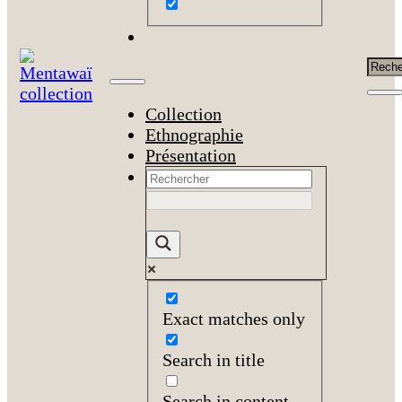
Rech
Collection
Ethnographie
Présentation
Exact matches only
Search in title
Search in content