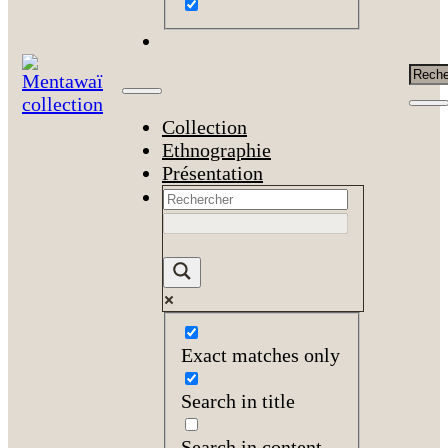
Rech
Collection
Ethnographie
Présentation
Exact matches only
Search in title
Search in content