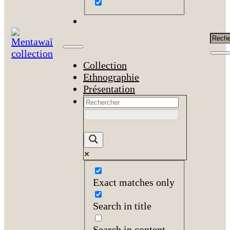
Rech
Collection
Ethnographie
Présentation
Exact matches only
Search in title
Search in content