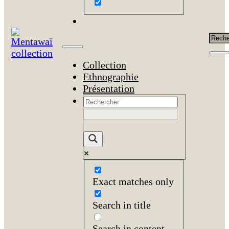
Rech
Collection
Ethnographie
Présentation
Exact matches only
Search in title
Search in content