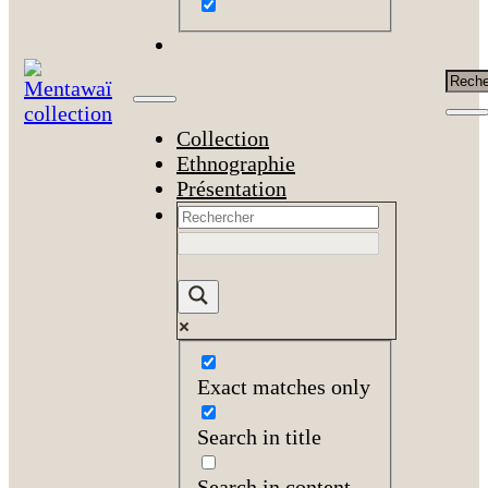
Rech
Collection
Ethnographie
Présentation
Exact matches only
Search in title
Search in content