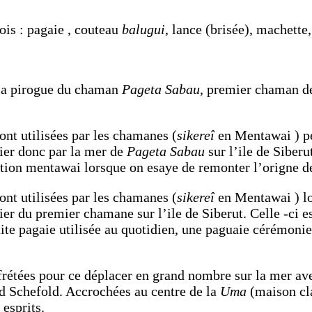
bois : pagaie , couteau
balugui
, lance (brisée), machett
e la pirogue du chaman
Pageta Sabau,
premier chaman de 
ont utilisées par les chamanes (
sikereî
en Mentawai ) p
cier donc par la mer de
Pageta Sabau
sur l’ile de Siberu
ation mentawai lorsque on esaye de remonter l’origne de 
ont utilisées par les chamanes (
sikereî
en Mentawai ) l
cier du premier chamane sur l’ile de Siberut. Celle -ci 
tite pagaie utilisée au quotidien, une paguaie cérémonie
frétées pour ce déplacer en grand nombre sur la mer av
rd Schefold. Accrochées au centre de la
Uma
(maison cl
 esprits.