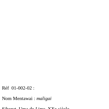
Réf 01-002-02 :
Nom Mentawai :
maligai
Siberut, Uma de
Limo
, XXe siècle