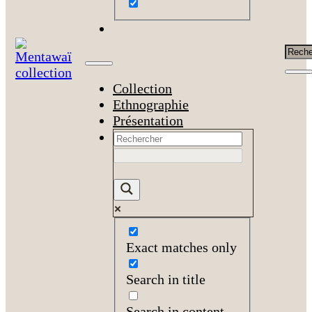
Rech
Collection
Ethnographie
Présentation
Exact matches only
Search in title
Search in content