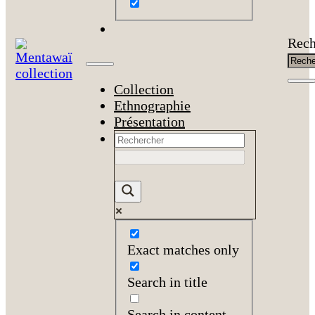
Rech
Collection
Ethnographie
Présentation
Exact matches only
Search in title
Search in content