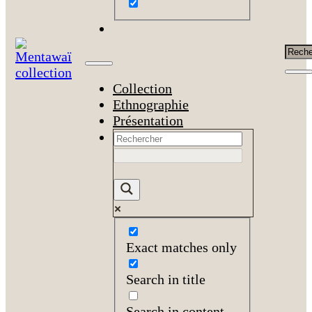
Rech
Collection
Ethnographie
Présentation
Exact matches only
Search in title
Search in content