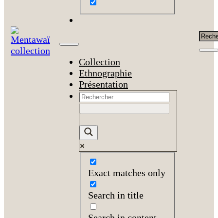
Rech
Collection
Ethnographie
Présentation
Exact matches only
Search in title
Search in content