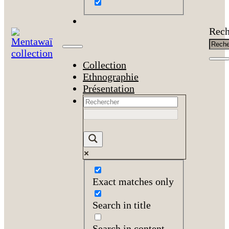
Rech
Collection
Ethnographie
Présentation
Exact matches only
Search in title
Search in content