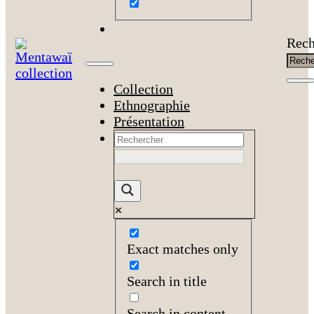
Rech
Collection
Ethnographie
Présentation
Exact matches only
Search in title
Search in content