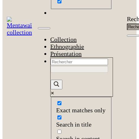
Rech
Collection
Ethnographie
Présentation
Exact matches only
Search in title
Search in content