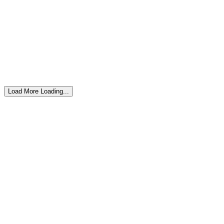
Réf. 03-026-01
Tableau de chasse de Byli Jo
Réf. 01-047-01
Load More
Loading...