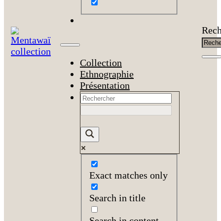
Rech
Collection
Ethnographie
Présentation
Exact matches only
Search in title
Search in content