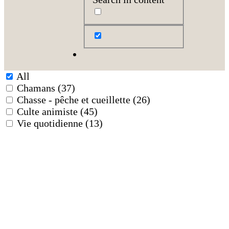
All
Chamans
(37)
Chasse - pêche et cueillette
(26)
Culte animiste
(45)
Vie quotidienne
(13)
Panneau varan et tortue – 06
Réf. 01-046-06
Panneau singe “bilo” – 01